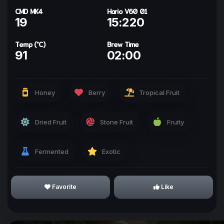
CMD MK4
Hario V60 01
19
15:220
Temp (°C)
Brew Time
91
02:00
ทำให้ทุกวันเป็นกาแฟกับ
kohi day
Honey
Berry
Tropical Fruit
Sign In with Line
Dried Fruit
Stone Fruit
Fruity
Why we use Line for Sign In?
Fermented
Exotic
Favorite
Like
I Understand!