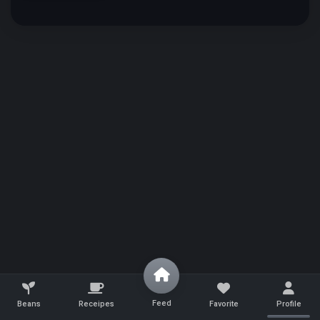
Sign In with Line
Why we use Line for Sign In?
I Understand!
Feed
Beans
Receipes
Favorite
Profile