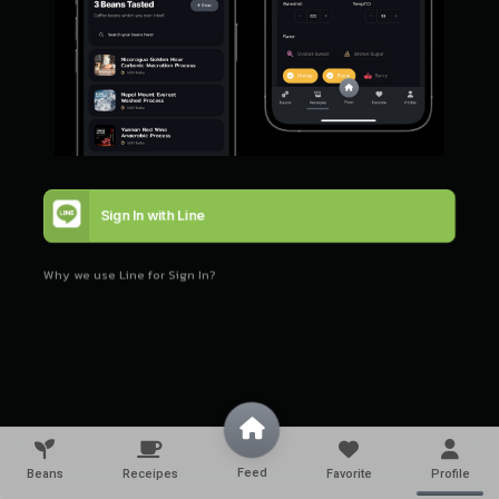
Sign In with Line
I Understand!
Why we use Line for Sign In?
Feed
Beans
Receipes
Favorite
Profile