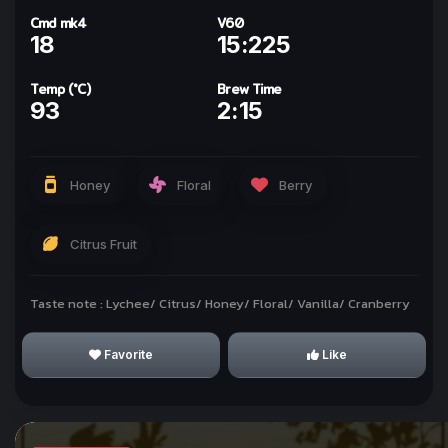
Cmd mk4
V60
18
15:225
Temp (°C)
Brew Time
93
2:15
ทำให้ทุกวันเป็นกาแฟกับ
kohi day
Honey
Floral
Berry
Sign In with Line
Citrus Fruit
Why we use Line for Sign In?
Taste note : Lychee/ Citrus/ Honey/ Floral/ Vanilla/ Cranberry
Favorite
Like
I Understand!